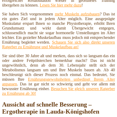
erfolgreicher Rehabilitation wieder in geordnetes Training
übergehen zu können.
Lesen Sie hier mehr dazu
!
Sie haben Sich vorgenommen
mehr Muskeln aufzubauen
? Das ist
ein gutes Ziel und in jedem Alter möglich. Eine ausgeprägte
Muskulatur erspart Ihnen so manche Physiotherapie, erhöht Ihren
Grundumsatz und wirkt damit Übergewicht entgegen,
schlussendlich macht sie sogar hormonelle Umstellungen im Alter
leichter. Ein gezielter Muskelaufbau muss jedoch mit entsprechender
Ernährung begleitet werden.
Schauen Sie sich also direkt unseren
Ratgeber zu Ernährung und Muskelaufbau an!
Sie sind über 30 Jahre alt und merken, dass sich so langsam das ein
oder andere Fettpölsterchen bemerkbar macht? Das ist nicht
ungewöhnlich, denn ab dem 30. Lebensjahr stellt sich der
Metabolismus langsam um und Ihre Muskeln bauen ab. Ab 40
beschleunigt sich dieser Prozess noch einmal. Das bedeutet, Sie
müssen Ihre
Ernährungsgewohnheiten unbedingt Ihrem Alter
anpassen
. Das ist gar nicht so schwierig und geht vor allem mit
bewusster Ernährung einher.
Besuchen Sie gleich unseren Ratgeber
zu Ernährung ab 30!
Aussicht auf schnelle Besserung –
Ergotherapie in Lauda-Königshofen