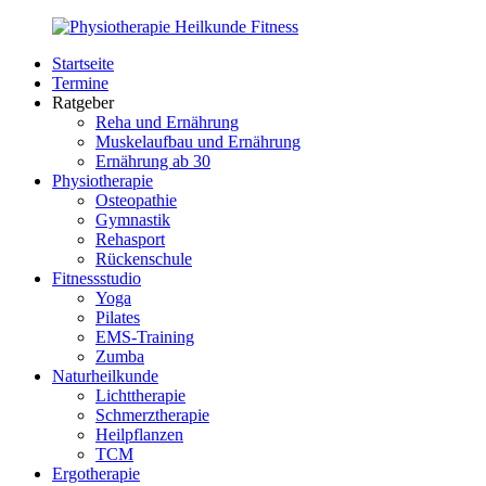
Zurück
zum
Startseite
Inhalt
PhysioMed-
Gesundheit
Termine
Fit.de
für
Ratgeber
Körper
Reha und Ernährung
und
Muskelaufbau und Ernährung
Geist
Ernährung ab 30
Physiotherapie
Osteopathie
Gymnastik
Rehasport
Rückenschule
Fitnessstudio
Yoga
Pilates
EMS-Training
Zumba
Naturheilkunde
Lichttherapie
Schmerztherapie
Heilpflanzen
TCM
Ergotherapie