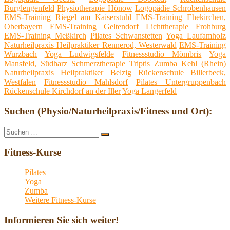
Burglengenfeld
Physiotherapie Hönow
Logopädie Schrobenhausen
EMS-Training Riegel am Kaiserstuhl
EMS-Training Ehekirchen,
Oberbayern
EMS-Training Geltendorf
Lichttherapie Frohburg
EMS-Training Meßkirch
Pilates Schwanstetten
Yoga Laufamholz
Naturheilpraxis Heilpraktiker Rennerod, Westerwald
EMS-Training
Wurzbach
Yoga Ludwigsfelde
Fitnessstudio Mömbris
Yoga
Mansfeld, Südharz
Schmerztherapie Triptis
Zumba Kehl (Rhein)
Naturheilpraxis Heilpraktiker Belzig
Rückenschule Billerbeck,
Westfalen
Fitnessstudio Mahlsdorf
Pilates Untergruppenbach
Rückenschule Kirchdorf an der Iller
Yoga Langerfeld
Suchen (Physio/Naturheilpraxis/Fitness und Ort):
Suche
Suchen
nach:
Fitness-Kurse
Pilates
Yoga
Zumba
Weitere Fitness-Kurse
Informieren Sie sich weiter!