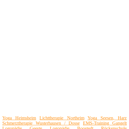
Yoga Heimsheim
Lichttherapie Northeim
Yoga Seesen, Harz
Schmerztherapie Wusterhausen / Dosse
EMS-Training Gangelt
Logopädie Geeste
Logopädie Boostedt
Rückenschule