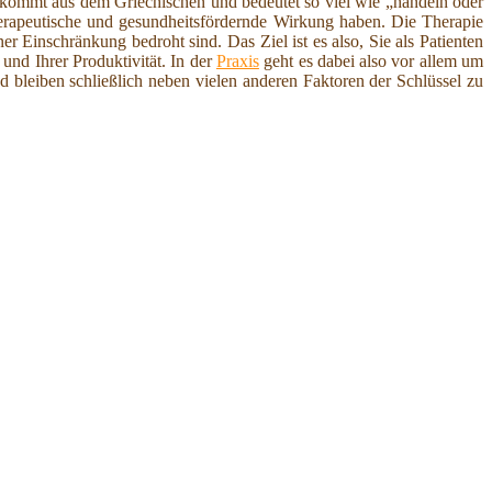
 kommt aus dem Griechischen und bedeutet so viel wie „handeln oder
 therapeutische und gesundheitsfördernde Wirkung haben. Die Therapie
r Einschränkung bedroht sind. Das Ziel ist es also, Sie als Patienten
 und Ihrer Produktivität. In der
Praxis
geht es dabei also vor allem um
nd bleiben schließlich neben vielen anderen Faktoren der Schlüssel zu