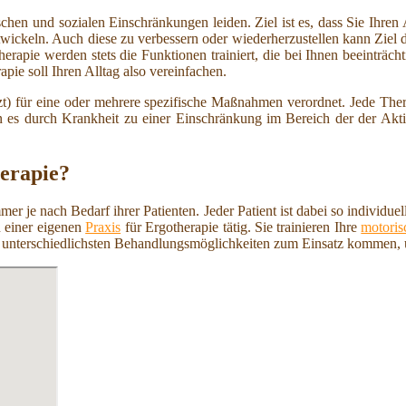
hischen und sozialen Einschränkungen leiden. Ziel ist es, dass Sie Ihre
ntwickeln. Auch diese zu verbessern oder wiederherzustellen kann Ziel 
herapie werden stets die Funktionen trainiert, die bei Ihnen beeinträch
ie soll Ihren Alltag also vereinfachen.
t) für eine oder mehrere spezifische Maßnahmen verordnet. Jede Ther
s durch Krankheit zu einer Einschränkung im Bereich der der Aktivit
erapie?
mer je nach Bedarf ihrer Patienten. Jeder Patient ist dabei so individ
n einer eigenen
Praxis
für Ergotherapie tätig. Sie trainieren Ihre
motoris
ie unterschiedlichsten Behandlungsmöglichkeiten zum Einsatz kommen,