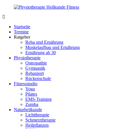
Zurück
zum
Inhalt
PhysioMed-
Gesundheit
Fit.de
für
Startseite
Körper
Termine
und
Ratgeber
Geist
Reha und Ernährung
Muskelaufbau und Ernährung
Ernährung ab 30
Physiotherapie
Osteopathie
Gymnastik
Rehasport
Rückenschule
Fitnessstudio
Yoga
Pilates
EMS-Training
Zumba
Naturheilkunde
Lichttherapie
Schmerztherapie
Heilpflanzen