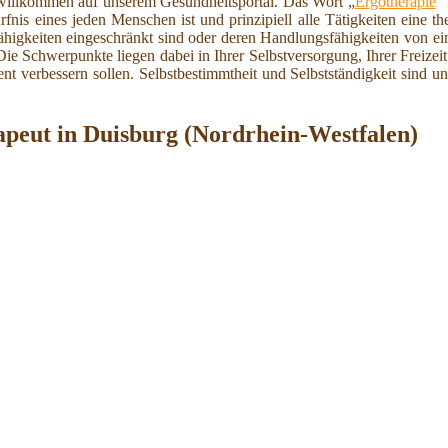
 willkommen auf unserem Gesundheitsportal. Das Wort „
Ergotherapie
“
rfnis eines jeden Menschen ist und prinzipiell alle Tätigkeiten eine
higkeiten eingeschränkt sind oder deren Handlungsfähigkeiten von eine
ie Schwerpunkte liegen dabei in Ihrer Selbstversorgung, Ihrer Freizeit
ient verbessern sollen. Selbstbestimmtheit und Selbstständigkeit sind u
apeut in Duisburg (Nordrhein-Westfalen)