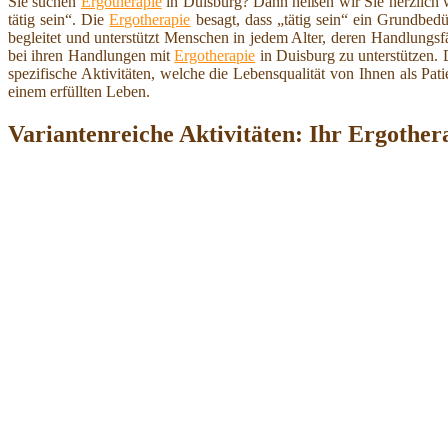
Sie suchen
Ergotherapie
in Duisburg? Dann heißen wir Sie herzlich
tätig sein“. Die
Ergotherapie
besagt, dass „tätig sein“ ein Grundbedü
begleitet und unterstützt Menschen in jedem Alter, deren Handlungsfä
bei ihren Handlungen mit
Ergotherapie
in Duisburg zu unterstützen. D
spezifische Aktivitäten, welche die Lebensqualität von Ihnen als Pat
einem erfüllten Leben.
Variantenreiche Aktivitäten: Ihr Ergother