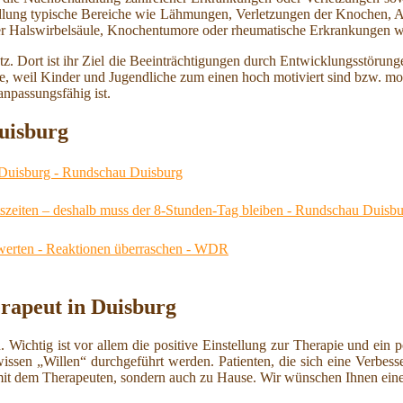
ndlung typische Bereiche wie Lähmungen, Verletzungen der Knochen, 
r Halswirbelsäule, Knochentumore oder rheumatische Erkrankungen w
z. Dort ist ihr Ziel die Beeinträchtigungen durch Entwicklungsstöru
e, weil Kinder und Jugendliche zum einen hoch motiviert sind bzw. mo
npassungsfähig ist.
uisburg
 Duisburg - Rundschau Duisburg
zeiten – deshalb muss der 8-Stunden-Tag bleiben - Rundschau Duisb
fwerten - Reaktionen überraschen - WDR
erapeut in Duisburg
n. Wichtig ist vor allem die positive Einstellung zur Therapie und ei
wissen „Willen“ durchgeführt werden. Patienten, die sich eine Verbess
it dem Therapeuten, sondern auch zu Hause. Wir wünschen Ihnen eine 