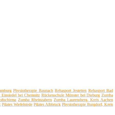
Hamburg
Physiotherapie Baunach
Rehasport Jestetten
Rehasport Bad
r Einsiedel bei Chemnitz
Rückenschule Münster bei Dieburg
Zumba
oßschirma
Zumba Rheinzabern
Zumba Laurensberg, Kreis Aachen
z
Pilates Wiefelstede
Pilates Albbruck
Physiotherapie Burgdorf, Kreis