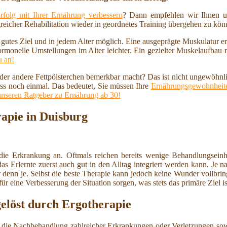
rfolg mit Ihrer Ernährung verbessern
? Dann empfehlen wir Ihnen u
reicher Rehabilitation wieder in geordnetes Training übergehen zu kö
n gutes Ziel und in jedem Alter möglich. Eine ausgeprägte Muskulatur 
ormonelle Umstellungen im Alter leichter. Ein gezielter Muskelaufbau
u an!
 oder andere Fettpölsterchen bemerkbar macht? Das ist nicht ungewöhnl
ss noch einmal. Das bedeutet, Sie müssen Ihre
Ernährungsgewohnheite
unseren Ratgeber zu Ernährung ab 30!
rapie in Duisburg
die Erkrankung an. Oftmals reichen bereits wenige Behandlungsein
Erlernte zuerst auch gut in den Alltag integriert werden kann. Je nach
r denn je. Selbst die beste Therapie kann jedoch keine Wunder vollbri
 eine Verbesserung der Situation sorgen, was stets das primäre Ziel is
löst durch Ergotherapie
ie die Nachbehandlung zahlreicher Erkrankungen oder Verletzungen s