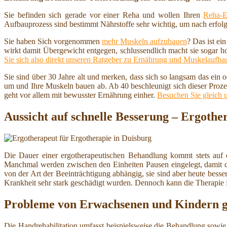
Sie befinden sich gerade vor einer Reha und wollen Ihren
Reha-E
Aufbauprozess sind bestimmt Nährstoffe sehr wichtig, um nach erfolg
Sie haben Sich vorgenommen
mehr Muskeln aufzubauen
? Das ist ei
wirkt damit Übergewicht entgegen, schlussendlich macht sie sogar h
Sie sich also direkt unseren Ratgeber zu Ernährung und Muskelaufba
Sie sind über 30 Jahre alt und merken, dass sich so langsam das ein
um und Ihre Muskeln bauen ab. Ab 40 beschleunigt sich dieser Proze
geht vor allem mit bewusster Ernährung einher.
Besuchen Sie gleich 
Aussicht auf schnelle Besserung – Ergothe
Die Dauer einer ergotherapeutischen Behandlung kommt stets auf 
Manchmal werden zwischen den Einheiten Pausen eingelegt, damit das 
von der Art der Beeinträchtigung abhängig, sie sind aber heute besse
Krankheit sehr stark geschädigt wurden. Dennoch kann die Therapie für
Probleme von Erwachsenen und Kindern ge
Die Handrehabilitation umfasst beispielsweise die Behandlung sow