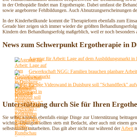
in der Orthopädie findet man Ergotherapie. Dabei umfasst die Beha
sowie angeborene Fehlbildungen. Auch Abnutzungserscheinungen de
In der Kinderheilkunde kommt die Therapieform ebenfalls zum Einsat
Gerade hier zeigen sich immer wieder die größten Behandlungserfolg
Kindern den Behandlungserfolg maßgeblich, weil er noch besonders a
News zum Schwerpunkt Ergotherapie in D
Agentur für Arbeit: Lage auf dem Ausbildungsmarkt in
Gewerkschaft NGG: Familien brauchen planbare Arbeits
Riesige Videowand in Duisburg soll "Schandfleck" au
Unterstützung durch Sie für Ihren Ergoth
Sie selbst können ebenfalls einige Dinge zur Unterstützung beitrage
wichtig. Übungen sollten stets mit Bedacht, aber auch mit einem ge
selbstständig mitarbeiten. Das gilt aber nicht nur während der
Arbeit
m