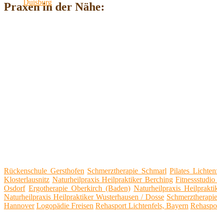
Praxen in der Nähe:
Rückenschule Gersthofen
Schmerztherapie Schmarl
Pilates Lichten
Klosterlausnitz
Naturheilpraxis Heilpraktiker Berching
Fitnessstudio
Osdorf
Ergotherapie Oberkirch (Baden)
Naturheilpraxis Heilprakt
Naturheilpraxis Heilpraktiker Wusterhausen / Dosse
Schmerztherapie
Hannover
Logopädie Freisen
Rehasport Lichtenfels, Bayern
Rehaspor