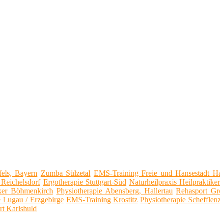
fels, Bayern
Zumba Sülzetal
EMS-Training Freie und Hansestadt 
 Reichelsdorf
Ergotherapie Stuttgart-Süd
Naturheilpraxis Heilpraktike
iker Böhmenkirch
Physiotherapie Abensberg, Hallertau
Rehasport Gr
 Lugau / Erzgebirge
EMS-Training Krostitz
Physiotherapie Schefflen
t Karlshuld