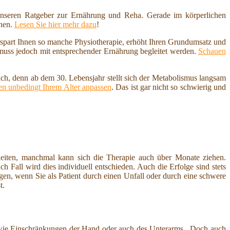
nseren Ratgeber zur Ernährung und Reha. Gerade im körperlichen
nnen.
Lesen Sie hier mehr dazu
!
erspart Ihnen so manche Physiotherapie, erhöht Ihren Grundumsatz und
 muss jedoch mit entsprechender Ernährung begleitet werden.
Schauen
ich, denn ab dem 30. Lebensjahr stellt sich der Metabolismus langsam
n unbedingt Ihrem Alter anpassen
. Das ist gar nicht so schwierig und
heiten, manchmal kann sich die Therapie auch über Monate ziehen.
 Fall wird dies individuell entschieden. Auch die Erfolge sind stets
ngen, wenn Sie als Patient durch einen Unfall oder durch eine schwere
t.
owie Einschränkungen der Hand oder auch des Unterarms . Doch auch