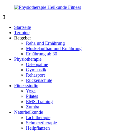
Zurück
zum
Inhalt
PhysioMed-
Gesundheit
Fit.de
für
Startseite
Körper
Termine
und
Ratgeber
Geist
Reha und Ernährung
Muskelaufbau und Ernährung
Ernährung ab 30
Physiotherapie
Osteopathie
Gymnastik
Rehasport
Rückenschule
Fitnessstudio
Yoga
Pilates
EMS-Training
Zumba
Naturheilkunde
Lichttherapie
Schmerztherapie
Heilpflanzen