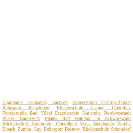
Logopädie Leubsdorf, Sachsen
Fitnessstudio Castrop-Rauxel
Rehasport Kenzingen
Rückenschule Laaber, Oberpfalz
Fitnessstudio Bad Vilbel
Ergotherapie Karlsruhe Nordweststadt
Pilates Bannewitz
Pilates Bad Wildbad im Schwarzwald
Rückenschule Sonthofen, Oberallgäu
Yoga Stadthagen
Zumba
Eibach
Zumba Huy
Rehasport Biestow
Rückenschule Schondorf