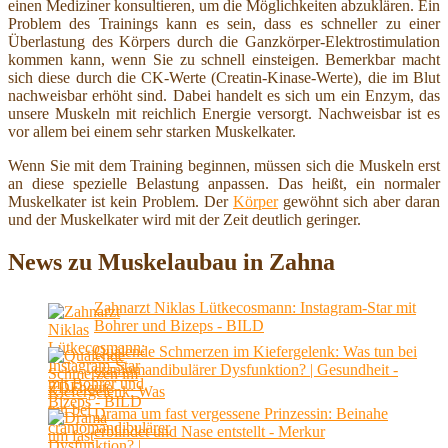
einen Mediziner konsultieren, um die Möglichkeiten abzuklären. Ein
Problem des Trainings kann es sein, dass es schneller zu einer
Überlastung des Körpers durch die Ganzkörper-Elektrostimulation
kommen kann, wenn Sie zu schnell einsteigen. Bemerkbar macht
sich diese durch die CK-Werte (Creatin-Kinase-Werte), die im Blut
nachweisbar erhöht sind. Dabei handelt es sich um ein Enzym, das
unsere Muskeln mit reichlich Energie versorgt. Nachweisbar ist es
vor allem bei einem sehr starken Muskelkater.
Wenn Sie mit dem Training beginnen, müssen sich die Muskeln erst
an diese spezielle Belastung anpassen. Das heißt, ein normaler
Muskelkater ist kein Problem. Der
Körper
gewöhnt sich aber daran
und der Muskelkater wird mit der Zeit deutlich geringer.
News zu Muskelaubau in Zahna
Zahnarzt Niklas Lütkecosmann: Instagram-Star mit
Bohrer und Bizeps - BILD
Quälende Schmerzen im Kiefergelenk: Was tun bei
craniomandibulärer Dysfunktion? | Gesundheit -
ZDFheute
Drama um fast vergessene Prinzessin: Beinahe
erblindet und Nase entstellt - Merkur