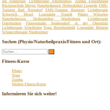
am Ammersee
Lichttherapie Altentreptow
Zumba Engelsbrand
Rückenschule Mayen
Naturheilpraxis Heilpraktiker Lengede
EMS-
Training Bad Nenndorf
EMS-Training Barntrup
Lichttherapie
Schweich, Mosel
Logopädie Tostedt
Pilates Würselen
Naturheilpraxis Heilpraktiker Wardenburg
Lichttherapie
Osterburken
Fitnessstudio Seubersdorf in der Oberpfalz
Lichttherapie Schellerten
Yoga Bergrheinfeld
Logopädie Birstein
Schmerztherapie Niedereimer
Suchen (Physio/Naturheilpraxis/Fitness und Ort):
Suche
Suchen
nach:
Fitness-Kurse
Pilates
Yoga
Zumba
Weitere Fitness-Kurse
Informieren Sie sich weiter!