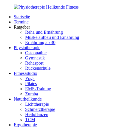
Zurück
zum
Startseite
Inhalt
PhysioMed-
Gesundheit
Termine
Fit.de
für
Ratgeber
Körper
Reha und Ernährung
und
Muskelaufbau und Ernährung
Geist
Ernährung ab 30
Physiotherapie
Osteopathie
Gymnastik
Rehasport
Rückenschule
Fitnessstudio
Yoga
Pilates
EMS-Training
Zumba
Naturheilkunde
Lichttherapie
Schmerztherapie
Heilpflanzen
TCM
Ergotherapie