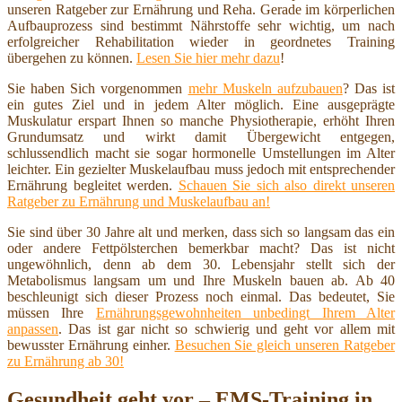
unseren Ratgeber zur Ernährung und Reha. Gerade im körperlichen
Aufbauprozess sind bestimmt Nährstoffe sehr wichtig, um nach
erfolgreicher Rehabilitation wieder in geordnetes Training
übergehen zu können.
Lesen Sie hier mehr dazu
!
Sie haben Sich vorgenommen
mehr Muskeln aufzubauen
? Das ist
ein gutes Ziel und in jedem Alter möglich. Eine ausgeprägte
Muskulatur erspart Ihnen so manche Physiotherapie, erhöht Ihren
Grundumsatz und wirkt damit Übergewicht entgegen,
schlussendlich macht sie sogar hormonelle Umstellungen im Alter
leichter. Ein gezielter Muskelaufbau muss jedoch mit entsprechender
Ernährung begleitet werden.
Schauen Sie sich also direkt unseren
Ratgeber zu Ernährung und Muskelaufbau an!
Sie sind über 30 Jahre alt und merken, dass sich so langsam das ein
oder andere Fettpölsterchen bemerkbar macht? Das ist nicht
ungewöhnlich, denn ab dem 30. Lebensjahr stellt sich der
Metabolismus langsam um und Ihre Muskeln bauen ab. Ab 40
beschleunigt sich dieser Prozess noch einmal. Das bedeutet, Sie
müssen Ihre
Ernährungsgewohnheiten unbedingt Ihrem Alter
anpassen
. Das ist gar nicht so schwierig und geht vor allem mit
bewusster Ernährung einher.
Besuchen Sie gleich unseren Ratgeber
zu Ernährung ab 30!
Gesundheit geht vor – EMS-Training in