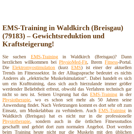
EMS-Training in Waldkirch (Breisgau)
(79183) – Gewichtsreduktion und
Kraftsteigerung!
Sie suchen
EMS-Training
in Waldkirch (Breisgau)? Dann
herzlichen willkommen bei
PhysioMed-Fit
, Ihrem
Fitness
-Portal.
Die
Elektromyostimulation
(kurz
EMS
) ist einer der aktuellen
Trends im Fitnesssektor. In der Alltagssprache bedeutet es nichts
Anderes als „elektrische Muskelsimulation“. Dabei handelt es sich
um ein Krafttraining, dass sich auch hierzulande immer größer
werdender Beliebtheit erfreut, obwohl das Verfahren technisch gar
nicht so neu ist. Seinen Ursprung hat das
EMS-Training
in der
Physiotherapie
, wo es schon seit mehr als 50 Jahren seine
Anwendung findet. Nach Verletzungen kommt es dort sehr oft zum
Einsatz, um Muskelabbau zu verhindern. Auch
EMS-Training
in
Waldkirch (Breisgau) hat es nicht nur in die professionelle
Physiotherapie
, sondern auch in die örtlichen Fitnessstudios
geschafft und gehört dort zum normalen Angebot. Dort werden
beim Training heute nicht nur die Muskeln mit den üblichen