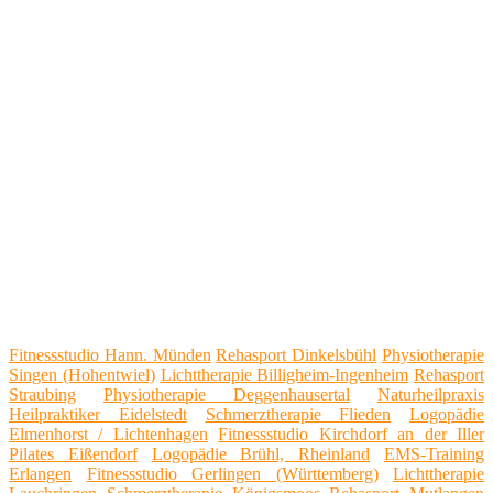
Fitnessstudio Hann. Münden
Rehasport Dinkelsbühl
Physiotherapie
Singen (Hohentwiel)
Lichttherapie Billigheim-Ingenheim
Rehasport
Straubing
Physiotherapie Deggenhausertal
Naturheilpraxis
Heilpraktiker Eidelstedt
Schmerztherapie Flieden
Logopädie
Elmenhorst / Lichtenhagen
Fitnessstudio Kirchdorf an der Iller
Pilates Eißendorf
Logopädie Brühl, Rheinland
EMS-Training
Erlangen
Fitnessstudio Gerlingen (Württemberg)
Lichttherapie