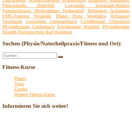
Lauchringen
Schmerztherapie Königsmoos
Rehasport Mutlangen
Fitnessstudio Bitterfeld
Logopädie Ingolstadt-Mailing
Naturheilpraxis Heilpraktiker Heikendorf
Rehasport Achstetten
EMS-Training Neukölln
Pilates Porta Westfalica
Rehasport
Stockheim
Logopädie Gummersbach
Lichttherapie Uhlenhorst
Physiotherapie Gladenbach
Ergotherapie Wandlitz
Physiotherapie
Rösrath
Rückenschule Bad Homburg
Suchen (Physio/Naturheilpraxis/Fitness und Ort):
Suche
Suchen
nach:
Fitness-Kurse
Pilates
Yoga
Zumba
Weitere Fitness-Kurse
Informieren Sie sich weiter!