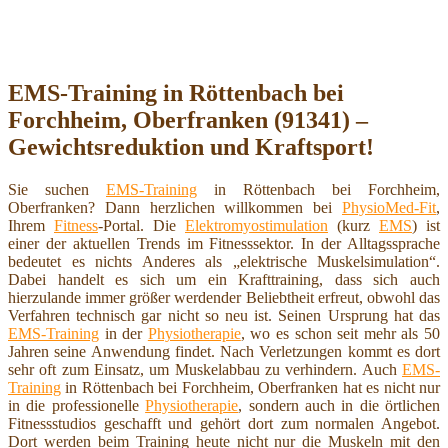
EMS-Training in Röttenbach bei
Forchheim, Oberfranken (91341) –
Gewichtsreduktion und Kraftsport!
Sie suchen
EMS-Training
in Röttenbach bei Forchheim,
Oberfranken? Dann herzlichen willkommen bei
PhysioMed-Fit
,
Ihrem
Fitness
-Portal. Die
Elektromyostimulation
(kurz
EMS
) ist
einer der aktuellen Trends im Fitnesssektor. In der Alltagssprache
bedeutet es nichts Anderes als „elektrische Muskelsimulation“.
Dabei handelt es sich um ein Krafttraining, dass sich auch
hierzulande immer größer werdender Beliebtheit erfreut, obwohl das
Verfahren technisch gar nicht so neu ist. Seinen Ursprung hat das
EMS-Training
in der
Physiotherapie
, wo es schon seit mehr als 50
Jahren seine Anwendung findet. Nach Verletzungen kommt es dort
sehr oft zum Einsatz, um Muskelabbau zu verhindern. Auch
EMS-
Training
in Röttenbach bei Forchheim, Oberfranken hat es nicht nur
in die professionelle
Physiotherapie
, sondern auch in die örtlichen
Fitnessstudios geschafft und gehört dort zum normalen Angebot.
Dort werden beim Training heute nicht nur die Muskeln mit den