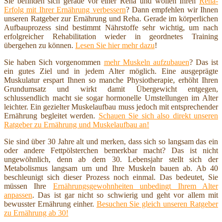
Sie befinden sich gerade vor einer Reha und wollen Ihren
Reha-
Erfolg mit Ihrer Ernährung verbessern
? Dann empfehlen wir Ihnen
unseren Ratgeber zur Ernährung und Reha. Gerade im körperlichen
Aufbauprozess sind bestimmt Nährstoffe sehr wichtig, um nach
erfolgreicher Rehabilitation wieder in geordnetes Training
übergehen zu können.
Lesen Sie hier mehr dazu
!
Sie haben Sich vorgenommen
mehr Muskeln aufzubauen
? Das ist
ein gutes Ziel und in jedem Alter möglich. Eine ausgeprägte
Muskulatur erspart Ihnen so manche Physiotherapie, erhöht Ihren
Grundumsatz und wirkt damit Übergewicht entgegen,
schlussendlich macht sie sogar hormonelle Umstellungen im Alter
leichter. Ein gezielter Muskelaufbau muss jedoch mit entsprechender
Ernährung begleitet werden.
Schauen Sie sich also direkt unseren
Ratgeber zu Ernährung und Muskelaufbau an!
Sie sind über 30 Jahre alt und merken, dass sich so langsam das ein
oder andere Fettpölsterchen bemerkbar macht? Das ist nicht
ungewöhnlich, denn ab dem 30. Lebensjahr stellt sich der
Metabolismus langsam um und Ihre Muskeln bauen ab. Ab 40
beschleunigt sich dieser Prozess noch einmal. Das bedeutet, Sie
müssen Ihre
Ernährungsgewohnheiten unbedingt Ihrem Alter
anpassen
. Das ist gar nicht so schwierig und geht vor allem mit
bewusster Ernährung einher.
Besuchen Sie gleich unseren Ratgeber
zu Ernährung ab 30!