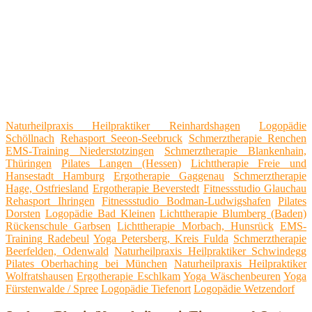
Naturheilpraxis Heilpraktiker Reinhardshagen
Logopädie
Schöllnach
Rehasport Seeon-Seebruck
Schmerztherapie Renchen
EMS-Training Niederstotzingen
Schmerztherapie Blankenhain,
Thüringen
Pilates Langen (Hessen)
Lichttherapie Freie und
Hansestadt Hamburg
Ergotherapie Gaggenau
Schmerztherapie
Hage, Ostfriesland
Ergotherapie Beverstedt
Fitnessstudio Glauchau
Rehasport Ihringen
Fitnessstudio Bodman-Ludwigshafen
Pilates
Dorsten
Logopädie Bad Kleinen
Lichttherapie Blumberg (Baden)
Rückenschule Garbsen
Lichttherapie Morbach, Hunsrück
EMS-
Training Radebeul
Yoga Petersberg, Kreis Fulda
Schmerztherapie
Beerfelden, Odenwald
Naturheilpraxis Heilpraktiker Schwindegg
Pilates Oberhaching bei München
Naturheilpraxis Heilpraktiker
Wolfratshausen
Ergotherapie Eschlkam
Yoga Wäschenbeuren
Yoga
Fürstenwalde / Spree
Logopädie Tiefenort
Logopädie Wetzendorf