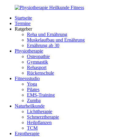
Zurück
zum
Startseite
Inhalt
PhysioMed-
Gesundheit
Termine
Fit.de
für
Ratgeber
Körper
Reha und Ernährung
und
Muskelaufbau und Ernährung
Geist
Ernährung ab 30
Physiotherapie
Osteopathie
Gymnastik
Rehasport
Rückenschule
Fitnessstudio
Yoga
Pilates
EMS-Training
Zumba
Naturheilkunde
Lichttherapie
Schmerztherapie
Heilpflanzen
TCM
Ergotherapie