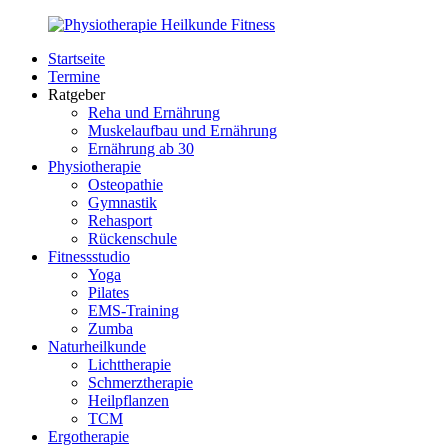
Zurück
zum
Startseite
Inhalt
PhysioMed-
Gesundheit
Termine
Fit.de
für
Ratgeber
Körper
Reha und Ernährung
und
Muskelaufbau und Ernährung
Geist
Ernährung ab 30
Physiotherapie
Osteopathie
Gymnastik
Rehasport
Rückenschule
Fitnessstudio
Yoga
Pilates
EMS-Training
Zumba
Naturheilkunde
Lichttherapie
Schmerztherapie
Heilpflanzen
TCM
Ergotherapie