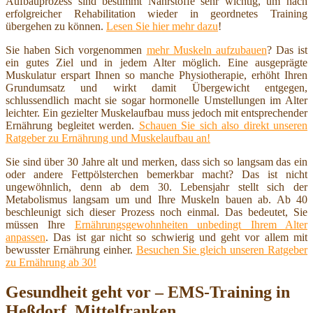
Aufbauprozess sind bestimmt Nährstoffe sehr wichtig, um nach
erfolgreicher Rehabilitation wieder in geordnetes Training
übergehen zu können.
Lesen Sie hier mehr dazu
!
Sie haben Sich vorgenommen
mehr Muskeln aufzubauen
? Das ist
ein gutes Ziel und in jedem Alter möglich. Eine ausgeprägte
Muskulatur erspart Ihnen so manche Physiotherapie, erhöht Ihren
Grundumsatz und wirkt damit Übergewicht entgegen,
schlussendlich macht sie sogar hormonelle Umstellungen im Alter
leichter. Ein gezielter Muskelaufbau muss jedoch mit entsprechender
Ernährung begleitet werden.
Schauen Sie sich also direkt unseren
Ratgeber zu Ernährung und Muskelaufbau an!
Sie sind über 30 Jahre alt und merken, dass sich so langsam das ein
oder andere Fettpölsterchen bemerkbar macht? Das ist nicht
ungewöhnlich, denn ab dem 30. Lebensjahr stellt sich der
Metabolismus langsam um und Ihre Muskeln bauen ab. Ab 40
beschleunigt sich dieser Prozess noch einmal. Das bedeutet, Sie
müssen Ihre
Ernährungsgewohnheiten unbedingt Ihrem Alter
anpassen
. Das ist gar nicht so schwierig und geht vor allem mit
bewusster Ernährung einher.
Besuchen Sie gleich unseren Ratgeber
zu Ernährung ab 30!
Gesundheit geht vor – EMS-Training in
Heßdorf, Mittelfranken