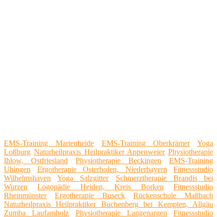
EMS-Training Marienheide
EMS-Training Oberkrämer
Yoga
Loßburg
Naturheilpraxis Heilpraktiker Appenweier
Physiotherapie
Ihlow, Ostfriesland
Physiotherapie Beckingen
EMS-Training
Uhingen
Ergotherapie Osterhofen, Niederbayern
Fitnessstudio
Wilhelmshaven
Yoga Salzgitter
Schmerztherapie Brandis bei
Wurzen
Logopädie Heiden, Kreis Borken
Fitnessstudio
Rheinmünster
Ergotherapie Buseck
Rückenschule Maßbach
Naturheilpraxis Heilpraktiker Buchenberg bei Kempten, Allgäu
Zumba Laufamholz
Physiotherapie Langenargen
Fitnessstudio