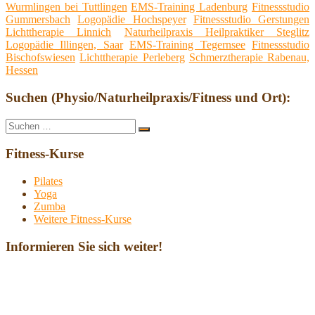
Wurmlingen bei Tuttlingen
EMS-Training Ladenburg
Fitnessstudio
Gummersbach
Logopädie Hochspeyer
Fitnessstudio Gerstungen
Lichttherapie Linnich
Naturheilpraxis Heilpraktiker Steglitz
Logopädie Illingen, Saar
EMS-Training Tegernsee
Fitnessstudio
Bischofswiesen
Lichttherapie Perleberg
Schmerztherapie Rabenau,
Hessen
Suchen (Physio/Naturheilpraxis/Fitness und Ort):
Suche
Suchen
nach:
Fitness-Kurse
Pilates
Yoga
Zumba
Weitere Fitness-Kurse
Informieren Sie sich weiter!