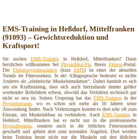
EMS-Training in Heßdorf, Mittelfranken
(91093) – Gewichtsreduktion und
Kraftsport!
Sie suchen
EMS-Training
in Heßdorf, Mittelfranken? Dann
herzlichen willkommen bei
PhysioMed-Fit
, Ihrem
Fitness
-Portal.
Die
Elektromyostimulation
(kurz
EMS
) ist einer der aktuellen
Trends im Fitnesssektor. In der Alltagssprache bedeutet es nichts
Anderes als „elektrische Muskelsimulation“. Dabei handelt es sich
um ein Krafttraining, dass sich auch hierzulande immer größer
werdender Beliebtheit erfreut, obwohl das Verfahren technisch gar
nicht so neu ist. Seinen Ursprung hat das
EMS-Training
in der
Physiotherapie
, wo es schon seit mehr als 50 Jahren seine
Anwendung findet. Nach Verletzungen kommt es dort sehr oft zum
Einsatz, um Muskelabbau zu verhindern. Auch
EMS-Training
in
Heßdorf, Mittelfranken hat es nicht nur in die professionelle
Physiotherapie
, sondern auch in die örtlichen Fitnessstudios
geschafft und gehört dort zum normalen Angebot. Dort werden
beim Training heute nicht nur die Muskeln mit den üblichen