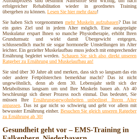
Aufbauprozess sind bestimmt Nährstoffe sehr wichtig, um nach
erfolgreicher Rehabilitation wieder in geordnetes Training
übergehen zu können.
Lesen Sie hier mehr dazu
!
Sie haben Sich vorgenommen
mehr Muskeln aufzubauen
? Das ist
ein gutes Ziel und in jedem Alter möglich. Eine ausgeprägte
Muskulatur erspart Ihnen so manche Physiotherapie, erhöht Ihren
Grundumsatz und wirkt damit Übergewicht entgegen,
schlussendlich macht sie sogar hormonelle Umstellungen im Alter
leichter. Ein gezielter Muskelaufbau muss jedoch mit entsprechender
Ernährung begleitet werden.
Schauen Sie sich also direkt unseren
Ratgeber zu Ernährung und Muskelaufbau an!
Sie sind über 30 Jahre alt und merken, dass sich so langsam das ein
oder andere Fettpölsterchen bemerkbar macht? Das ist nicht
ungewöhnlich, denn ab dem 30. Lebensjahr stellt sich der
Metabolismus langsam um und Ihre Muskeln bauen ab. Ab 40
beschleunigt sich dieser Prozess noch einmal. Das bedeutet, Sie
müssen Ihre
Ernährungsgewohnheiten unbedingt Ihrem Alter
anpassen
. Das ist gar nicht so schwierig und geht vor allem mit
bewusster Ernährung einher.
Besuchen Sie gleich unseren Ratgeber
zu Ernährung ab 30!
Gesundheit geht vor – EMS-Training in
Falkenberg, Niederbayern