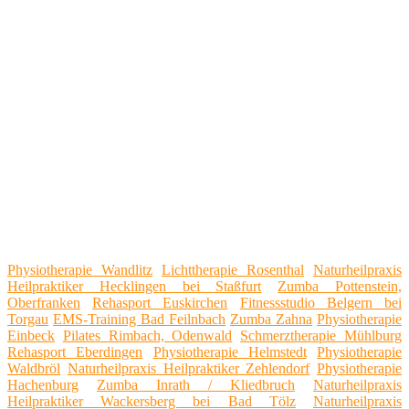
Physiotherapie Wandlitz
Lichttherapie Rosenthal
Naturheilpraxis
Heilpraktiker Hecklingen bei Staßfurt
Zumba Pottenstein,
Oberfranken
Rehasport Euskirchen
Fitnessstudio Belgern bei
Torgau
EMS-Training Bad Feilnbach
Zumba Zahna
Physiotherapie
Einbeck
Pilates Rimbach, Odenwald
Schmerztherapie Mühlburg
Rehasport Eberdingen
Physiotherapie Helmstedt
Physiotherapie
Waldbröl
Naturheilpraxis Heilpraktiker Zehlendorf
Physiotherapie
Hachenburg
Zumba Inrath / Kliedbruch
Naturheilpraxis
Heilpraktiker Wackersberg bei Bad Tölz
Naturheilpraxis