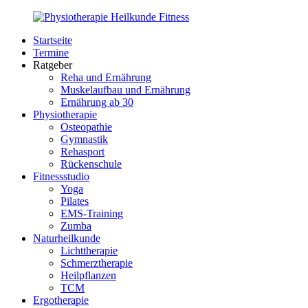
Zurück
zum
Startseite
Inhalt
PhysioMed-
Gesundheit
Termine
Fit.de
für
Ratgeber
Körper
Reha und Ernährung
und
Muskelaufbau und Ernährung
Geist
Ernährung ab 30
Physiotherapie
Osteopathie
Gymnastik
Rehasport
Rückenschule
Fitnessstudio
Yoga
Pilates
EMS-Training
Zumba
Naturheilkunde
Lichttherapie
Schmerztherapie
Heilpflanzen
TCM
Ergotherapie