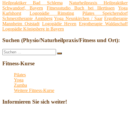
Heilpraktiker Bad Schlema
Naturheilpraxis Heilpraktiker
Schwandorf, Bayern
Fitnessstudio Buch bei Illertissen
Yoga
Karlshorst
Logopädie Rimsting
Pilates Speichersdorf
Schmerztherapie Amtsberg
Yoga Neunkirchen / Saar
Ergotherapie
Mannheim Oststadt
Logopädie Heven
Ergotherapie Waldaschaff
Logopädie Königsberg in Bayern
Suchen (Physio/Naturheilpraxis/Fitness und Ort):
Suche
Suchen
nach:
Fitness-Kurse
Pilates
Yoga
Zumba
Weitere Fitness-Kurse
Informieren Sie sich weiter!