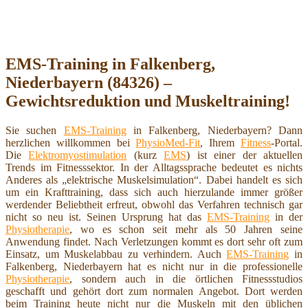
EMS-Training in Falkenberg,
Niederbayern (84326) –
Gewichtsreduktion und Muskeltraining!
Sie suchen
EMS-Training
in Falkenberg, Niederbayern? Dann
herzlichen willkommen bei
PhysioMed-Fit
, Ihrem
Fitness
-Portal.
Die
Elektromyostimulation
(kurz
EMS
) ist einer der aktuellen
Trends im Fitnesssektor. In der Alltagssprache bedeutet es nichts
Anderes als „elektrische Muskelsimulation“. Dabei handelt es sich
um ein Krafttraining, dass sich auch hierzulande immer größer
werdender Beliebtheit erfreut, obwohl das Verfahren technisch gar
nicht so neu ist. Seinen Ursprung hat das
EMS-Training
in der
Physiotherapie
, wo es schon seit mehr als 50 Jahren seine
Anwendung findet. Nach Verletzungen kommt es dort sehr oft zum
Einsatz, um Muskelabbau zu verhindern. Auch
EMS-Training
in
Falkenberg, Niederbayern hat es nicht nur in die professionelle
Physiotherapie
, sondern auch in die örtlichen Fitnessstudios
geschafft und gehört dort zum normalen Angebot. Dort werden
beim Training heute nicht nur die Muskeln mit den üblichen