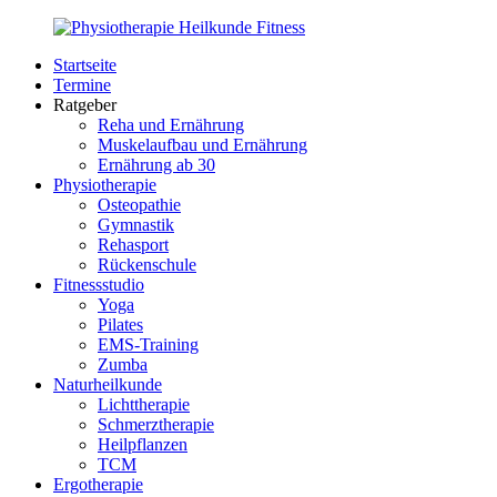
Zurück
zum
Startseite
Inhalt
PhysioMed-
Gesundheit
Termine
Fit.de
für
Ratgeber
Körper
Reha und Ernährung
und
Muskelaufbau und Ernährung
Geist
Ernährung ab 30
Physiotherapie
Osteopathie
Gymnastik
Rehasport
Rückenschule
Fitnessstudio
Yoga
Pilates
EMS-Training
Zumba
Naturheilkunde
Lichttherapie
Schmerztherapie
Heilpflanzen
TCM
Ergotherapie