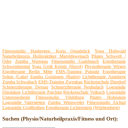
Fitnessstudio Hasbergen, Kreis Osnabrück
Yoga Hohwald
Naturheilpraxis Heilpraktiker Maroldsweisach
Pilates Schwedt /
Oder
Zumba Warngau
Fitnessstudio Gadebusch
Ergotherapie
Schwentinental
Yoga Groß Kreutz (Havel)
Physiotherapie Wirges
Ergotherapie Berlin Mitte
EMS-Training Pulsnitz
Ergotherapie
Solms (Lahn)
Zumba Geisingen (Baden)
Lichttherapie Amtsberg
Zumba Schwabach
EMS-Training Zwenkau
Rückenschule Dierdorf
Schmerztherapie Dessau
Schmerztherapie Neubulach
Logopädie
Dinslaken
Lichttherapie Parchim
Rückenschule Volkach
Logopädie
Untereisesheim
Fitnessstudio Vilsbiburg
Pilates Hohnstein
Logopädie Vaterstetten
Zumba Winnweiler
Fitnessstudio Aichtal
Logopädie Großbothen
Ergotherapie Lichtenstein (Württemberg)
Suchen (Physio/Naturheilpraxis/Fitness und Ort):