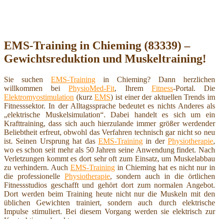
EMS-Training in Chieming (83339) –
Gewichtsreduktion und Muskeltraining!
Sie suchen
EMS-Training
in Chieming? Dann herzlichen
willkommen bei
PhysioMed-Fit
, Ihrem
Fitness
-Portal. Die
Elektromyostimulation
(kurz
EMS
) ist einer der aktuellen Trends im
Fitnesssektor. In der Alltagssprache bedeutet es nichts Anderes als
„elektrische Muskelsimulation“. Dabei handelt es sich um ein
Krafttraining, dass sich auch hierzulande immer größer werdender
Beliebtheit erfreut, obwohl das Verfahren technisch gar nicht so neu
ist. Seinen Ursprung hat das
EMS-Training
in der
Physiotherapie
,
wo es schon seit mehr als 50 Jahren seine Anwendung findet. Nach
Verletzungen kommt es dort sehr oft zum Einsatz, um Muskelabbau
zu verhindern. Auch
EMS-Training
in Chieming hat es nicht nur in
die professionelle
Physiotherapie
, sondern auch in die örtlichen
Fitnessstudios geschafft und gehört dort zum normalen Angebot.
Dort werden beim Training heute nicht nur die Muskeln mit den
üblichen Gewichten trainiert, sondern auch durch elektrische
Impulse stimuliert. Bei diesem Vorgang werden sie elektrisch zur